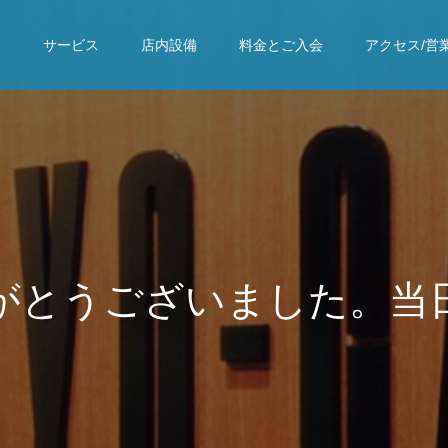
覧
サービス
店内設備
料金とご入会
アクセス/営
ご
ざ
い
ま
し
た
。
当
日
の
ご
り
ま
す