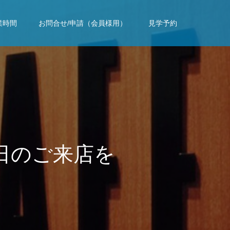
業時間
お問合せ/申請（会員様用）
見学予約
来
店
を
お
待
ち
し
て
お