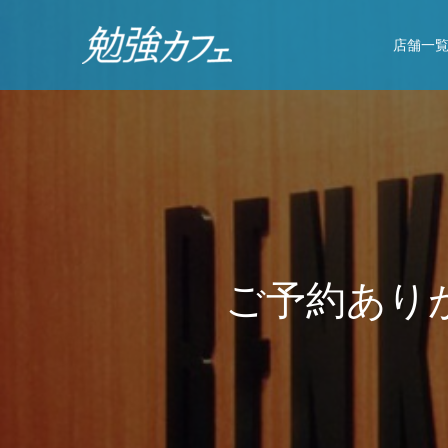
店舗一
ご
予
約
あ
り
が
と
う