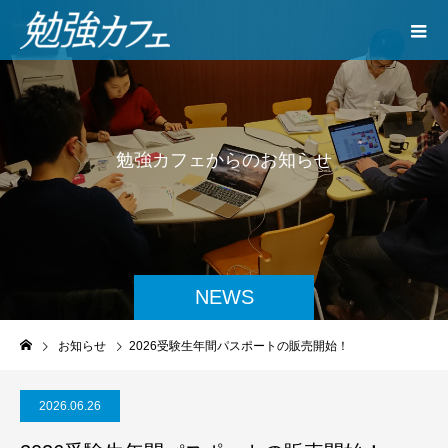
勉
強
カ
フ
ェ
か
ら
の
お
知
ら
せ
NEWS
お知らせ
2026受験生年間パスポートの販売開始！
2026.06.26